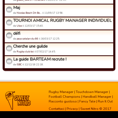
Maj
da
Nicolas Bosch Dit Bo…
il 11/09/17 13:56.
TOURNOI AMICAL RUGBY MANAGER INDIVIDUEL - Insc
da
Uloz
il 12/03/17 15:40.
défi
da
pays catalan du 66
il 16/03/17 12:25.
Cherche une guilde
da
Rugby club bci
il 07/02/17 14:45.
La guide BARTEAM recrute !
da
ISBC
il 12/12/16 22:18.
Rugby Manager
|
Touchdown Manager
|
Football Champions
|
Handball Manager
|
Racconto gustoso
|
Fancy Tale
|
Run It Out
Contattaci
|
Privacy
| Sweet Nitro © 2017