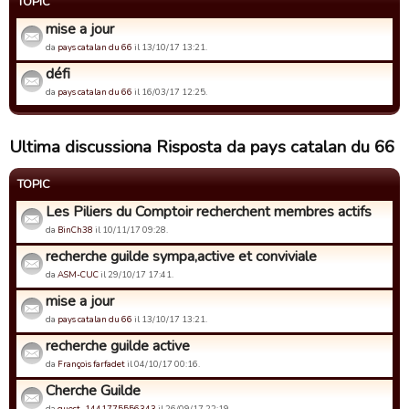
TOPIC
mise a jour
da
pays catalan du 66
il 13/10/17 13:21.
défi
da
pays catalan du 66
il 16/03/17 12:25.
Ultima discussiona Risposta da pays catalan du 66
TOPIC
Les Piliers du Comptoir recherchent membres actifs
da
BinCh38
il 10/11/17 09:28.
recherche guilde sympa,active et conviviale
da
ASM-CUC
il 29/10/17 17:41.
mise a jour
da
pays catalan du 66
il 13/10/17 13:21.
recherche guilde active
da
François farfadet
il 04/10/17 00:16.
Cherche Guilde
da
guest_1441775556343
il 26/09/17 22:19.