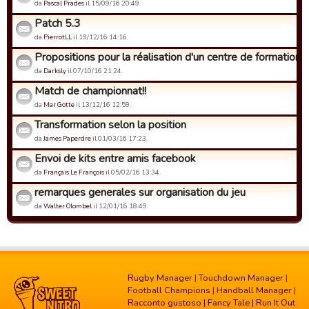
da
Pascal Prades
il 15/09/16 20:49.
Patch 5.3
da
PierrotLL
il 19/12/16 14:16.
Propositions pour la réalisation d'un centre de formation
da
Darksly
il 07/10/16 21:24.
Match de championnat!!
da
Mar Gotte
il 13/12/16 12:59.
Transformation selon la position
da
James Paperdre
il 01/03/16 17:23.
Envoi de kits entre amis facebook
da
Français Le François
il 05/02/16 13:34.
remarques generales sur organisation du jeu
da
Walter Olombel
il 12/01/16 18:49.
Rugby Manager
|
Touchdown Manager
|
Football Champions
|
Handball Manager
|
Racconto gustoso
|
Fancy Tale
|
Run It Out