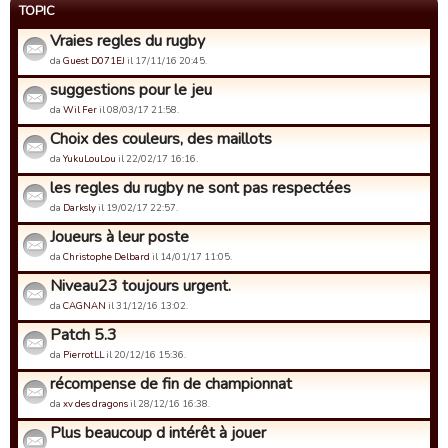
TOPIC
Vraies regles du rugby
da
Guest D071EJ
il 17/11/16 20:45.
suggestions pour le jeu
da
Wil Fer
il 08/03/17 21:58.
Choix des couleurs, des maillots
da
YukuLouLou
il 22/02/17 16:16.
les regles du rugby ne sont pas respectées
da
Darksly
il 19/02/17 22:57.
Joueurs à leur poste
da
Christophe Delbard
il 14/01/17 11:05.
Niveau23 toujours urgent.
da
CAGNAN
il 31/12/16 13:02.
Patch 5.3
da
PierrotLL
il 20/12/16 15:36.
récompense de fin de championnat
da
xv des dragons
il 28/12/16 16:38.
Plus beaucoup d intérêt à jouer