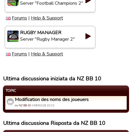
Server "Football Champions 2"
Forums
|
Help & Support
RUGBY MANAGER
Server "Rugby Manager 2"
Forums
|
Help & Support
Ultima discussiona iniziata da NZ BB 10
TOPIC
Modification des noms des joueuers
da
NZ BB 10
il 09/02/16 23:21.
Ultima discussiona Risposta da NZ BB 10