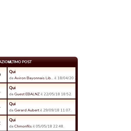
AZIONI
ULTIMO POST
Qui
0
da
Aviron Bayonnais Lib…
il 18/04/20 23:22.
Qui
1
da
Guest EBALNZ
il 22/05/18 18:52.
Qui
4
da
Gerard Aubert
il 29/09/18 11:07.
Qui
2
da
Chmonfils
il 05/05/18 22:48.