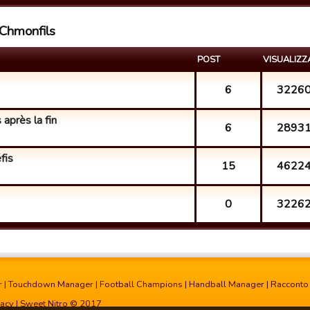
 Chmonfils
POST
VISUALIZZ
6
3226
 après la fin
6
2893
fis
15
4622
0
3226
r
|
Touchdown Manager
|
Football Champions
|
Handball Manager
|
Racconto
vacy
| Sweet Nitro © 2017