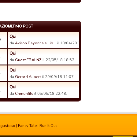
AZIONI
ULTIMO POST
Qui
0
da
Aviron Bayonnais Lib…
il 18/04/20 23:22.
Qui
1
da
Guest EBALNZ
il 22/05/18 18:52.
Qui
4
da
Gerard Aubert
il 29/09/18 11:07.
Qui
2
da
Chmonfils
il 05/05/18 22:48.
 gustoso
|
Fancy Tale
|
Run It Out