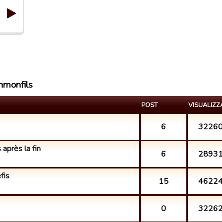
hmonfils
POST
VISUALIZZ
6
3226
 après la fin
6
2893
fis
15
4622
0
3226