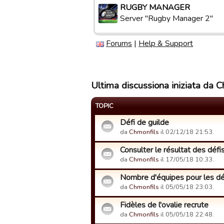
RUGBY MANAGER
Server "Rugby Manager 2"
Forums
|
Help & Support
Ultima discussiona iniziata da C
TOPIC
Défi de guilde
da
Chmonfils
il 02/12/18 21:53.
Consulter le résultat des défis
da
Chmonfils
il 17/05/18 10:33.
Nombre d'équipes pour les dé
da
Chmonfils
il 05/05/18 23:03.
Fidèles de l'ovalie recrute
da
Chmonfils
il 05/05/18 22:48.