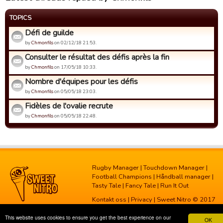
TOPICS
Défi de guilde
by
Chmonfils
on 02/12/18 21:53.
Consulter le résultat des défis après la fin
by
Chmonfils
on 17/05/18 10:33.
Nombre d'équipes pour les défis
by
Chmonfils
on 05/05/18 23:03.
Fidèles de l'ovalie recrute
by
Chmonfils
on 05/05/18 22:48.
Rugby Manager
|
Touchdown Manager
|
Football Champions
|
Håndball manager
|
Tasty Tale
|
Fancy Tale
|
Run It Out
Kontakt oss
|
Privacy
| Sweet Nitro © 2017
This website uses cookies to ensure you get the best experience on our
OK