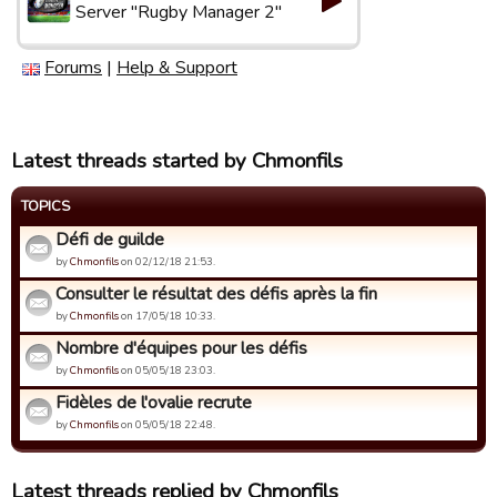
Server "Rugby Manager 2"
Forums
|
Help & Support
Latest threads started by Chmonfils
TOPICS
Défi de guilde
by
Chmonfils
on 02/12/18 21:53.
Consulter le résultat des défis après la fin
by
Chmonfils
on 17/05/18 10:33.
Nombre d'équipes pour les défis
by
Chmonfils
on 05/05/18 23:03.
Fidèles de l'ovalie recrute
by
Chmonfils
on 05/05/18 22:48.
Latest threads replied by Chmonfils