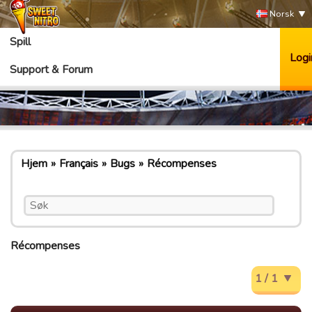
Norsk
Spill
Logi
Support & Forum
Hjem
Français
Bugs
Récompenses
Récompenses
1 / 1