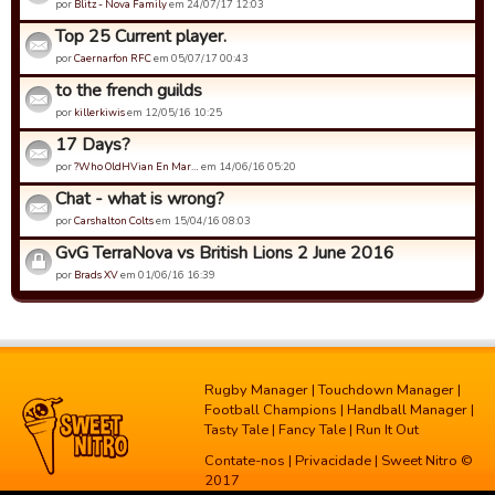
por
Blitz - Nova Family
em 24/07/17 12:03
Top 25 Current player.
por
Caernarfon RFC
em 05/07/17 00:43
to the french guilds
por
killerkiwis
em 12/05/16 10:25
17 Days?
por
?Who OldHVian En Mar…
em 14/06/16 05:20
Chat - what is wrong?
por
Carshalton Colts
em 15/04/16 08:03
GvG TerraNova vs British Lions 2 June 2016
por
Brads XV
em 01/06/16 16:39
Rugby Manager
|
Touchdown Manager
|
Football Champions
|
Handball Manager
|
Tasty Tale
|
Fancy Tale
|
Run It Out
Contate-nos
|
Privacidade
| Sweet Nitro ©
2017