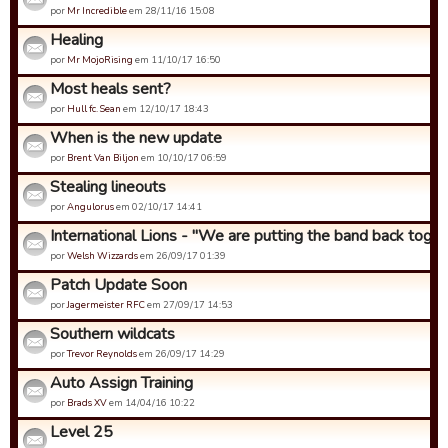
por
Mr Incredible
em 28/11/16 15:08
Healing
por
Mr MojoRising
em 11/10/17 16:50
Most heals sent?
por
Hull fc. Sean
em 12/10/17 18:43
When is the new update
por
Brent Van Biljon
em 10/10/17 06:59
Stealing lineouts
por
Angulorus
em 02/10/17 14:41
International Lions - "We are putting the band back togeth
por
Welsh Wizzards
em 26/09/17 01:39
Patch Update Soon
por
Jagermeister RFC
em 27/09/17 14:53
Southern wildcats
por
Trevor Reynolds
em 26/09/17 14:29
Auto Assign Training
por
Brads XV
em 14/04/16 10:22
Level 25