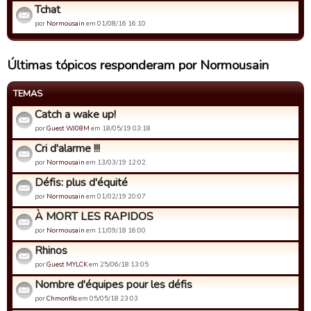
Tchat
por
Normousain
em 01/08/16 16:10
Últimas tópicos responderam por Normousain
TEMAS
Catch a wake up!
por
Guest WJ08M
em 18/05/19 03:18
Cri d'alarme !!!
por
Normousain
em 13/03/19 12:02
Défis: plus d'équité
por
Normousain
em 01/02/19 20:07
À MORT LES RAPIDOS
por
Normousain
em 11/09/18 16:00
Rhinos
por
Guest MYLCK
em 25/06/18 13:05
Nombre d'équipes pour les défis
por
Chmonfils
em 05/05/18 23:03