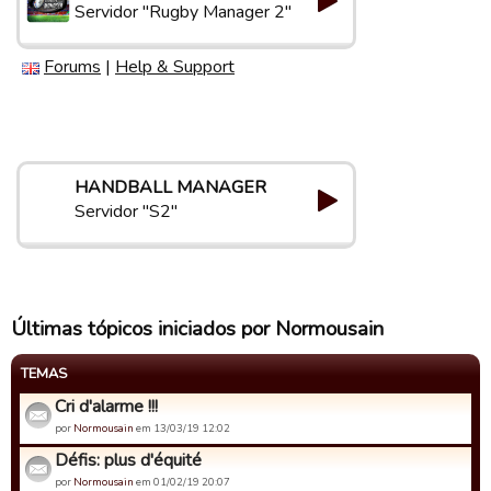
Servidor "Rugby Manager 2"
Forums
|
Help & Support
HANDBALL MANAGER
Servidor "S2"
Últimas tópicos iniciados por Normousain
TEMAS
Cri d'alarme !!!
por
Normousain
em 13/03/19 12:02
Défis: plus d'équité
por
Normousain
em 01/02/19 20:07