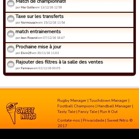
Match de championnat!!
por
Mar Gotte
em 13/12/16 12:59
Taxe sur les transferts
por
Normousain
em 15/12/16 11:54
match entrainements
por
Jean Rozand
em 07/12/16 16:47
Prochaine mise à jour
por
Elvin29
em 30/11/16 11:03
Rajouter des filtres à la salle des ventes
por
Famieux
em 02/12/16 00:05
Rugby Manager
|
Touchdown Manager
|
Football Champions
|
Handball Manager
|
Tasty Tale
|
Fancy Tale
|
Run It Out
Contate-nos
|
Privacidade
| Sweet Nitro ©
2017