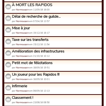
À MORT LES RAPIDOS
por
Normousain
em 11/09/18 16:00
Délai de recherche de guilde...
por
Normousain
em 07/04/18 13:57
Mise à jour
por
Normousain
em 19/12/16 16:17
Taxe sur les transferts
por
Normousain
em 15/12/16 11:54
Amélioration des infrastructures
por
Normousain
em 31/10/16 10:12
Petit mot de félicitations
por
Normousain
em 18/09/16 19:51
Un joueur pour les Rapidos !!!
por
Normousain
em 16/09/16 10:01
Infirmerie
por
Normousain
em 08/09/16 13:13
Classement !
por
Normousain
em 23/08/16 08:50