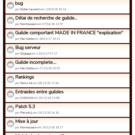
bug
por
Didier Laurent
em 12/03/18 18:14
Délai de recherche de guilde...
por
Normousain
em 07/04/18 13:57
Guilde comportant MADE IN FRANCE "explication"
por
Mar Gotte
em 18/01/17 19:31
Bug serveur
por
Ghjasep
em 21/01/17 07:17
Guilde incomplete....
por
Mar Gotte
em 27/12/16 20:57
Rankings
por
Tomix A4
em 28/12/16 17:44
Entraides entre guildes
por
CAGNAN
em 20/12/16 21:08
Patch 5.3
por
PierrotLL
em 19/12/16 14:16
Mise à jour
por
Normousain
em 19/12/16 16:17