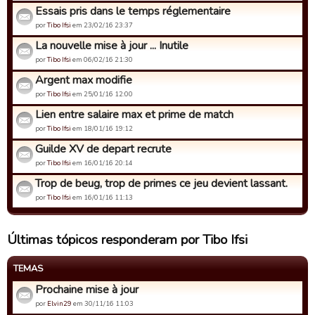
Essais pris dans le temps réglementaire
por
Tibo Ifsi
em 23/02/16 23:37
La nouvelle mise à jour ... Inutile
por
Tibo Ifsi
em 06/02/16 21:30
Argent max modifie
por
Tibo Ifsi
em 25/01/16 12:00
Lien entre salaire max et prime de match
por
Tibo Ifsi
em 18/01/16 19:12
Guilde XV de depart recrute
por
Tibo Ifsi
em 16/01/16 20:14
Trop de beug, trop de primes ce jeu devient lassant.
por
Tibo Ifsi
em 16/01/16 11:13
Últimas tópicos responderam por Tibo Ifsi
TEMAS
Prochaine mise à jour
por
Elvin29
em 30/11/16 11:03