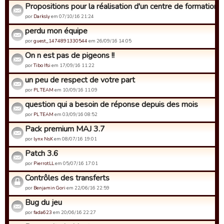
Propositions pour la réalisation d'un centre de formation
por
Darksly
em 07/10/16 21:24
perdu mon équipe
por
guest_1474891330544
em 26/09/16 14:05
On n est pas de pigeons !!
por
Tibo Ifsi
em 17/09/16 11:22
un peu de respect de votre part
por
PL TEAM
em 10/09/16 11:09
question qui a besoin de réponse depuis des mois
por
PL TEAM
em 03/09/16 08:52
Pack premium MAJ 3.7
por
lynx NsK
em 08/07/16 19:01
Patch 3.6
por
PierrotLL
em 05/07/16 17:01
Contrôles des transferts
por
Benjamin Gori
em 22/06/16 22:59
Bug du jeu
por
fada623
em 20/06/16 22:27