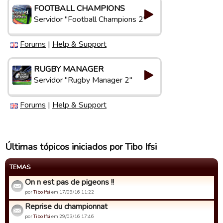
FOOTBALL CHAMPIONS
Servidor "Football Champions 2"
Forums
|
Help & Support
RUGBY MANAGER
Servidor "Rugby Manager 2"
Forums
|
Help & Support
Últimas tópicos iniciados por Tibo Ifsi
TEMAS
On n est pas de pigeons !!
por
Tibo Ifsi
em 17/09/16 11:22
Reprise du championnat
por
Tibo Ifsi
em 29/03/16 17:46