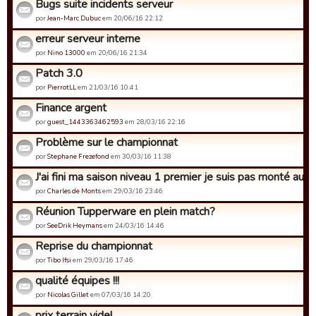
Bugs suite incidents serveur
por
Jean-Marc Dubuc
em 20/06/16 22:12
erreur serveur interne
por
Nino 13000
em 20/06/16 21:34
Patch 3.0
por
PierrotLL
em 21/03/16 10:41
Finance argent
por
guest_1443363462593
em 28/03/16 22:16
Problème sur le championnat
por
Stephane Frezefond
em 30/03/16 11:38
J'ai fini ma saison niveau 1 premier je suis pas monté au 3è
por
Charles de Monts
em 29/03/16 23:46
Réunion Tupperware en plein match?
por
SeeDrik Heymans
em 24/03/16 14:46
Reprise du championnat
por
Tibo Ifsi
em 29/03/16 17:46
qualité équipes !!!
por
Nicolas Gillet
em 07/03/16 14:20
prix terrain vide!