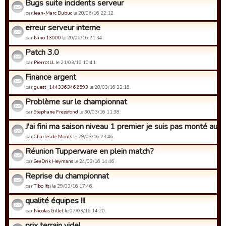
Bugs suite incidents serveur
par
Jean-Marc Dubuc
le 20/06/16 22:12.
erreur serveur interne
par
Nino 13000
le 20/06/16 21:34.
Patch 3.0
par
PierrotLL
le 21/03/16 10:41.
Finance argent
par
guest_1443363462593
le 28/03/16 22:16.
Problème sur le championnat
par
Stephane Frezefond
le 30/03/16 11:38.
J'ai fini ma saison niveau 1 premier je suis pas monté au 3è
par
Charles de Monts
le 29/03/16 23:46.
Réunion Tupperware en plein match?
par
SeeDrik Heymans
le 24/03/16 14:46.
Reprise du championnat
par
Tibo Ifsi
le 29/03/16 17:46.
qualité équipes !!!
par
Nicolas Gillet
le 07/03/16 14:20.
prix terrain vide!