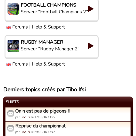
FOOTBALL CHAMPIONS
Serveur "Football Champions 2"
Forums
|
Help & Support
RUGBY MANAGER
Serveur "Rugby Manager 2"
Forums
|
Help & Support
Derniers topics créés par Tibo Ifsi
SUJETS
On n est pas de pigeons !!
par
Tibo Ifsi
le 17/09/16 11:22.
Reprise du championnat
par
Tibo Ifsi
le 29/03/16 17:46.