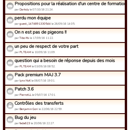
Propositions pour la réalisation d'un centre de formation
par
Darksly
le 07/10/16 21:24.
perdu mon équipe
par
guest_1474891330544
le 26/09/16 14:05.
On n est pas de pigeons !!
par
Tibo Ifsi
le 17/09/16 11:22.
un peu de respect de votre part
par
PL TEAM
le 10/09/16 11:09.
question qui a besoin de réponse depuis des mois
par
PL TEAM
le 03/09/16 08:52.
Pack premium MAJ 3.7
par
lynx NsK
le 08/07/16 19:01.
Patch 3.6
par
PierrotLL
le 05/07/16 17:01.
Contrôles des transferts
par
Benjamin Gori
le 22/06/16 22:59.
Bug du jeu
par
fada623
le 20/06/16 22:27.