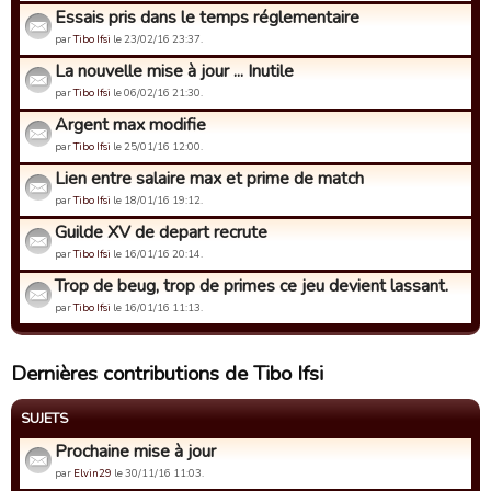
Essais pris dans le temps réglementaire
par
Tibo Ifsi
le 23/02/16 23:37.
La nouvelle mise à jour ... Inutile
par
Tibo Ifsi
le 06/02/16 21:30.
Argent max modifie
par
Tibo Ifsi
le 25/01/16 12:00.
Lien entre salaire max et prime de match
par
Tibo Ifsi
le 18/01/16 19:12.
Guilde XV de depart recrute
par
Tibo Ifsi
le 16/01/16 20:14.
Trop de beug, trop de primes ce jeu devient lassant.
par
Tibo Ifsi
le 16/01/16 11:13.
Dernières contributions de Tibo Ifsi
SUJETS
Prochaine mise à jour
par
Elvin29
le 30/11/16 11:03.