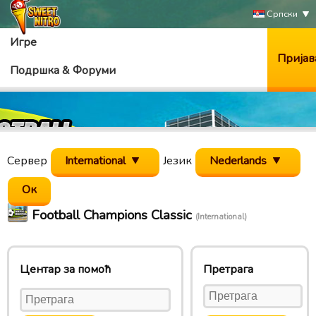
Српски
Игре
Пријав
Подршка & Форуми
Сервер
International
Језик
Nederlands
Football Champions Classic
(International)
Центар за помоћ
Претрага