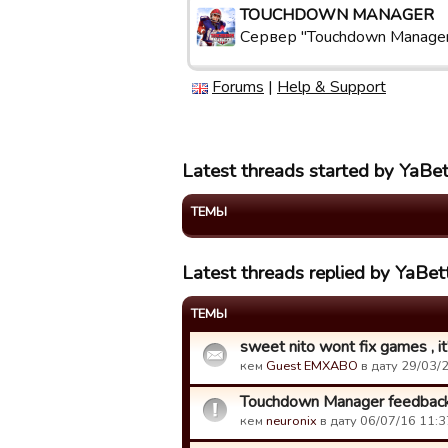
TOUCHDOWN MANAGER
Сервер "Touchdown Manage
Forums
|
Help & Support
Latest threads started by YaB
ТЕМЫ
Latest threads replied by YaBe
ТЕМЫ
sweet nito wont fix games , i
кем
Guest EMXABO
в дату 29/03/2
Touchdown Manager feedback
кем
neuronix
в дату 06/07/16 11:3