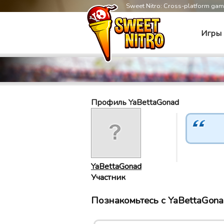
Sweet Nitro: Cross-platform ga
Игры
Профиль YaBettaGonad
YaBettaGonad
Участник
Познакомьтесь с YaBettaGonad