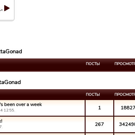
r"
ettaGonad
ПОСТЫ
ПРОСМОТ
ttaGonad
ПОСТЫ
ПРОСМОТ
t's been over a week
1
1882
4 12:55.
!
267
34249
7.