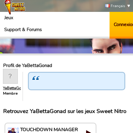
Français
Jeux
Connexio
Support & Forums
Profil de YaBettaGonad
YaBettaGonad
Membre
Retrouvez YaBettaGonad sur les jeux Sweet Nitro
TOUCHDOWN MANAGER