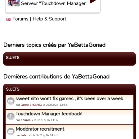
Serveur "Touchdown Manager"
Forums
|
Help & Support
Derniers topics créés par YaBettaGonad
SUJETS
Dernières contributions de YaBettaGonad
SUJETS
sweet nito wont fix games , it's been over a week
par
Guest EMXABO
le 29/03/24 12:55.
Touchdown Manager feedback!
par
neuronix
le 06/07/16 11:37.
Modérator recruitment
par
fada623
le 07/12/16 14:48.