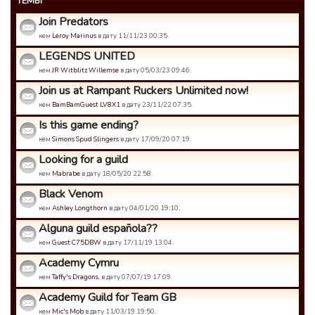
ТЕМЫ
Join Predators
кем
Leroy Marinus
в дату 11/11/23 00:35.
LEGENDS UNITED
кем
JR Witblitz Willemse
в дату 05/03/23 09:46.
Join us at Rampant Ruckers Unlimited now!
кем
BamBamGuest LV8X1
в дату 23/11/22 07:35.
Is this game ending?
кем
Simons Spud Slingers
в дату 17/09/20 07:19.
Looking for a guild
кем
Mabrabe
в дату 18/05/20 22:58.
Black Venom
кем
Ashley Longthorn
в дату 04/01/20 19:10.
Alguna guild española??
кем
Guest C75DBW
в дату 17/11/19 13:04.
Academy Cymru
кем
Taffy's Dragons.
в дату 07/07/19 17:09.
Academy Guild for Team GB
кем
Mic's Mob
в дату 11/03/19 19:50.