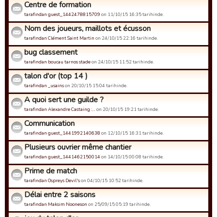
Centre de formation
tarafindan guest_1442478815709
on 11/10/15 16:35 tarihinde.
Nom des joueurs, maillots et écusson
tarafindan Clément Saint Martin
on 24/10/15 22:16 tarihinde.
bug classement
tarafindan boucau tarnos stade
on 24/10/15 11:52 tarihinde.
talon d'or (top 14 )
tarafindan _usains
on 20/10/15 15:04 tarihinde.
A quoi sert une guilde ?
tarafindan Alexandre Castaing :…
on 20/10/15 19:21 tarihinde.
Communication
tarafindan guest_1441992140638
on 12/10/15 16:31 tarihinde.
Plusieurs ouvrier même chantier
tarafindan guest_1441462150014
on 14/10/15 00:08 tarihinde.
Prime de match
tarafindan Ospreys Devil's
on 04/10/15 10:52 tarihinde.
Délai entre 2 saisons
tarafindan Maksim Nooneson
on 25/09/15 05:19 tarihinde.