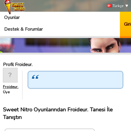
Türkçe
Oyunlar
Giri
Destek & Forumlar
Profil Froideur.
Froideur.
Üye
Sweet Nitro Oyunlarından Froideur. Tanesi İle
Tanıştın