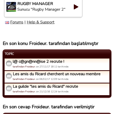
RUGBY MANAGER
Sunucu "Rugby Manager 2"
Forums
|
Help & Support
En son konu Froideur. tarafından başlatılmıştır
TOPIC
l@ c@gn@nn@ise 2 recrute !
tarafindan Froideur.
on 27/11/17 18:11 tarihinde.
Les amis du Ricard cherchent un nouveau membre
tarafindan Froideur.
on 06/02/17 12:09 tarihinde.
La guilde "les amis du Ricard" recrute
tarafindan Froideur.
on 21/12/16 12:24 tarihinde.
En son cevap Froideur. tarafından verilmiştir