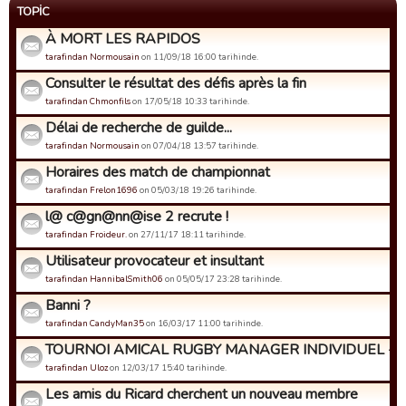
TOPIC
À MORT LES RAPIDOS
tarafindan Normousain
on 11/09/18 16:00 tarihinde.
Consulter le résultat des défis après la fin
tarafindan Chmonfils
on 17/05/18 10:33 tarihinde.
Délai de recherche de guilde...
tarafindan Normousain
on 07/04/18 13:57 tarihinde.
Horaires des match de championnat
tarafindan Frelon1696
on 05/03/18 19:26 tarihinde.
l@ c@gn@nn@ise 2 recrute !
tarafindan Froideur.
on 27/11/17 18:11 tarihinde.
Utilisateur provocateur et insultant
tarafindan HannibalSmith06
on 05/05/17 23:28 tarihinde.
Banni ?
tarafindan CandyMan35
on 16/03/17 11:00 tarihinde.
TOURNOI AMICAL RUGBY MANAGER INDIVIDUEL - Insc
tarafindan Uloz
on 12/03/17 15:40 tarihinde.
Les amis du Ricard cherchent un nouveau membre