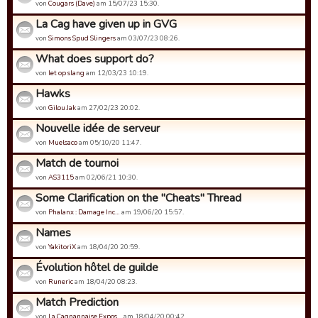
von
Cougars (Dave)
am 15/07/23 15:30.
La Cag have given up in GVG
von
Simons Spud Slingers
am 03/07/23 08:26.
What does support do?
von
let op slang
am 12/03/23 10:19.
Hawks
von
Gilou Jak
am 27/02/23 20:02.
Nouvelle idée de serveur
von
Muelsaco
am 05/10/20 11:47.
Match de tournoi
von
AS3115
am 02/06/21 10:30.
Some Clarification on the "Cheats" Thread
von
Phalanx : Damage Inc…
am 19/06/20 15:57.
Names
von
YakitoriX
am 18/04/20 20:59.
Évolution hôtel de guilde
von
Runeric
am 18/04/20 08:23.
Match Prediction
von
La Cagnannaise Expos…
am 18/04/20 00:42.