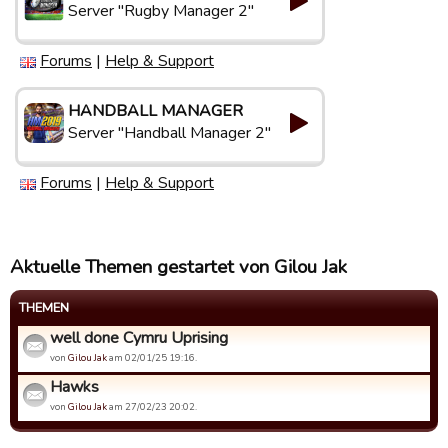
Server "Rugby Manager 2"
Forums
|
Help & Support
HANDBALL MANAGER
Server "Handball Manager 2"
Forums
|
Help & Support
Aktuelle Themen gestartet von Gilou Jak
THEMEN
well done Cymru Uprising
von
Gilou Jak
am 02/01/25 19:16.
Hawks
von
Gilou Jak
am 27/02/23 20:02.