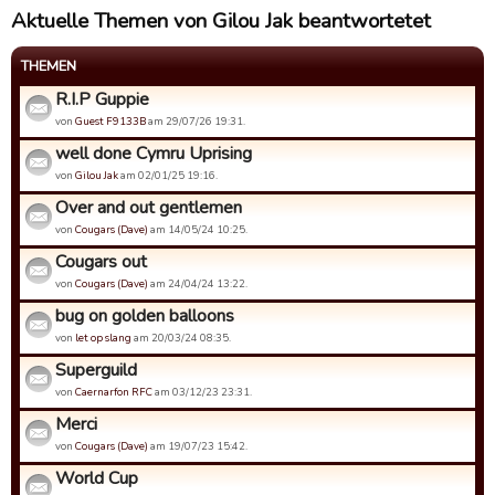
Aktuelle Themen von Gilou Jak beantwortetet
THEMEN
R.I.P Guppie
von
Guest F9133B
am 29/07/26 19:31.
well done Cymru Uprising
von
Gilou Jak
am 02/01/25 19:16.
Over and out gentlemen
von
Cougars (Dave)
am 14/05/24 10:25.
Cougars out
von
Cougars (Dave)
am 24/04/24 13:22.
bug on golden balloons
von
let op slang
am 20/03/24 08:35.
Superguild
von
Caernarfon RFC
am 03/12/23 23:31.
Merci
von
Cougars (Dave)
am 19/07/23 15:42.
World Cup