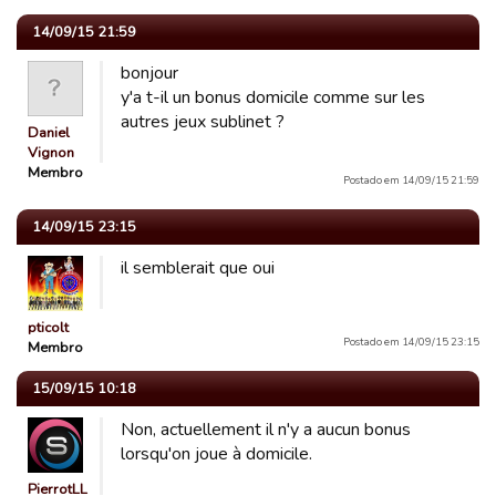
14/09/15 21:59
bonjour
y'a t-il un bonus domicile comme sur les
autres jeux sublinet ?
Daniel
Vignon
Membro
Postado em 14/09/15 21:59
14/09/15 23:15
il semblerait que oui
pticolt
Postado em 14/09/15 23:15
Membro
15/09/15 10:18
Non, actuellement il n'y a aucun bonus
lorsqu'on joue à domicile.
PierrotLL