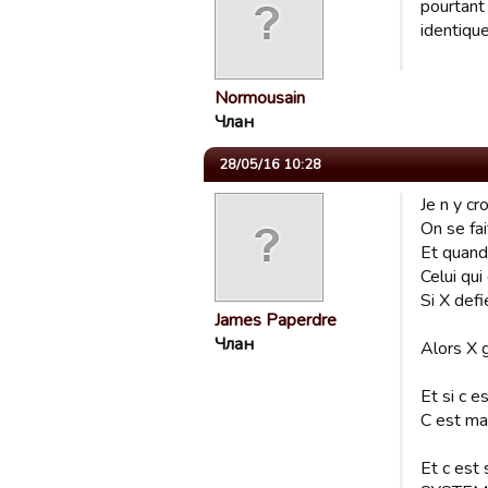
pourtant 
identique
Normousain
Члан
28/05/16 10:28
Je n y c
On se fa
Et quand
Celui qui
Si X defi
James Paperdre
Члан
Alors X 
Et si c e
C est ma
Et c est 