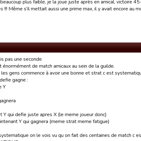
beaucoup plus faible, je la joue juste après en amical, victoire 45
s !!! Même s'il mettait aussi une prime max, il y avait encore au 
rois pas une seconde
it énormément de match amicaux au sein de la guilde.
 les gens commence à avoir une bonne et strat c est systematiqu
 defie gagne :
e Y
gagnera
st Y qui defie juste apres X (le meme joueur donc)
intenant Y qui gagnera (meme strat meme fatigue)
systematique on le vois vu qu on fait des centaines de match c es