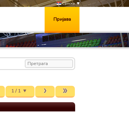
Српски
Пријава
1 / 1