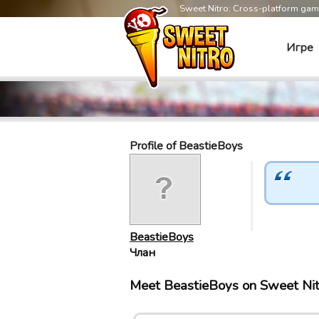
Sweet Nitro: Cross-platform ga
Игре
Profile of BeastieBoys
BeastieBoys
Члан
Meet BeastieBoys on Sweet Ni