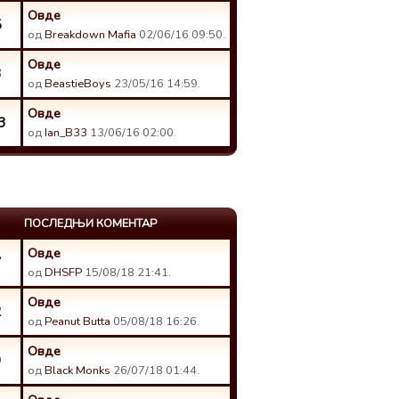
Овде
5
од
Breakdown Mafia
02/06/16 09:50.
Овде
3
од
BeastieBoys
23/05/16 14:59.
Овде
3
од
Ian_B33
13/06/16 02:00.
ПОСЛЕДЊИ КОМЕНТАР
Овде
7
од
DHSFP
15/08/18 21:41.
Овде
2
од
Peanut Butta
05/08/18 16:26.
Овде
9
од
Black Monks
26/07/18 01:44.