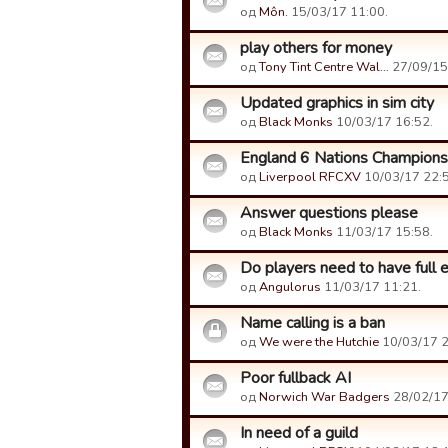
од
Môn.
15/03/17 11:00.
play others for money
од
Tony Tint Centre Wal…
27/09/15
Updated graphics in sim city
од
Black Monks
10/03/17 16:52.
England 6 Nations Champions
од
Liverpool RFCXV
10/03/17 22:5
Answer questions please
од
Black Monks
11/03/17 15:58.
Do players need to have full en
од
Angulorus
11/03/17 11:21.
Name calling is a ban
од
We were the Hutchie
10/03/17 2
Poor fullback AI
од
Norwich War Badgers
28/02/17
In need of a guild