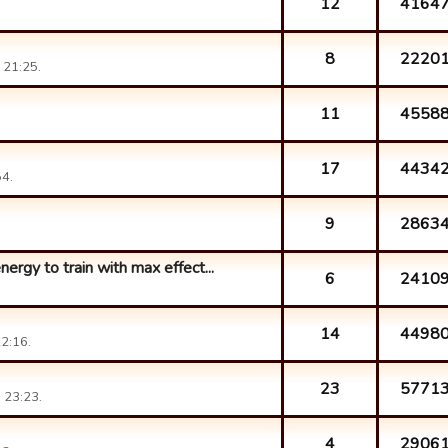
12
4164
8
2220
 21:25.
11
4558
17
4434
4.
9
2863
ergy to train with max effect...
6
2410
14
4498
2:16.
23
5771
 23:23.
4
2906