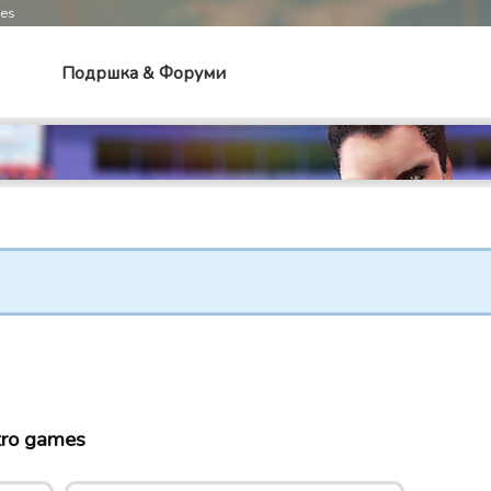
mes
Подршка & Форуми
tro games