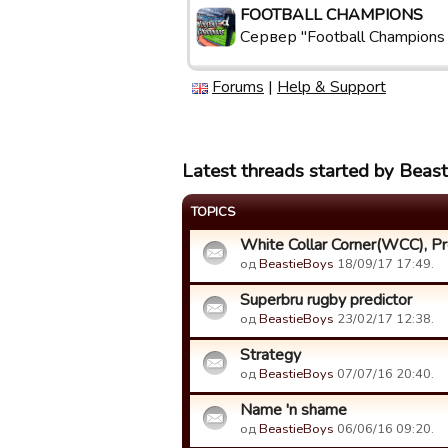
FOOTBALL CHAMPIONS
Сервер "Football Champions
Forums
|
Help & Support
Latest threads started by Beas
TOPICS
White Collar Corner(WCC), Pr
од
BeastieBoys
18/09/17 17:49.
Superbru rugby predictor
од
BeastieBoys
23/02/17 12:38.
Strategy
од
BeastieBoys
07/07/16 20:40.
Name 'n shame
од
BeastieBoys
06/06/16 09:20.