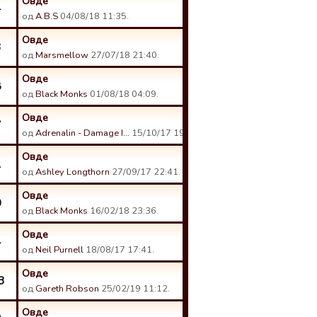
Овде
4
од
A.B.S
04/08/18 11:35.
Овде
3
од
Marsmellow
27/07/18 21:40.
Овде
8
од
Black Monks
01/08/18 04:09.
Овде
7
од
Adrenalin - Damage I…
15/10/17 19:50.
Овде
1
од
Ashley Longthorn
27/09/17 22:41.
Овде
0
од
Black Monks
16/02/18 23:36.
Овде
4
од
Neil Purnell
18/08/17 17:41.
Овде
3
од
Gareth Robson
25/02/19 11:12.
Овде