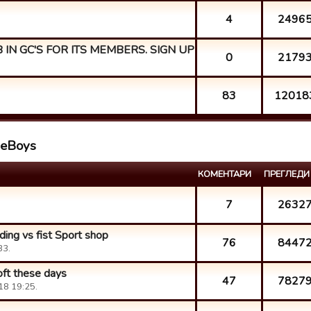
4
2496
IN GC'S FOR ITS MEMBERS. SIGN UP BEL...
0
2179
83
12018
tieBoys
КОМЕНТАРИ
ПРЕГЛЕДИ
7
2632
ding vs fist Sport shop
76
8447
33.
oft these days
47
7827
18 19:25.