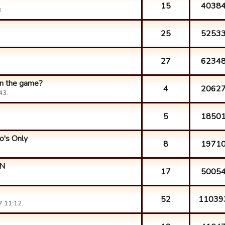
15
4038
.
25
5253
27
6234
on the game?
4
2062
43.
5
1850
o's Only
8
1971
IN
17
5005
52
11039
 11:12.