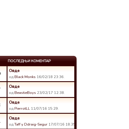
ПОСЛЕДЊИ КОМЕНТАР
Овде
0
од
Black Monks
16/02/18 23:36.
Овде
7
од
BeastieBoys
23/02/17 12:38.
Овде
6
од
PierrotLL
11/07/16 15:29.
Овде
1
од
Taff y Ddraig-Segur
17/07/16 18:35.