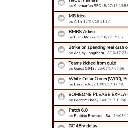
Hall of Famers
од
Caernarfon RFC
15/07/18 13:58
MB Idea
од
A Tie
10/07/18 11:17.
BMRS Adieu
од
Black Monks
26/10/17 19:06.
Strike on spending real cash 
од
Ashley Longthorn
13/10/17 23:
Teams kicked from guild
од
Guest G648IJ
25/09/17 07:56.
White Collar Corner(WCC), Pr
од
BeastieBoys
18/09/17 17:49.
SOMEONE PLEASE EXPLA
од
Graham Hardy
14/08/17 11:50.
Patch 6.0
од
Rucking Broncos - Ba…
14/03/17
GC 48hr delay