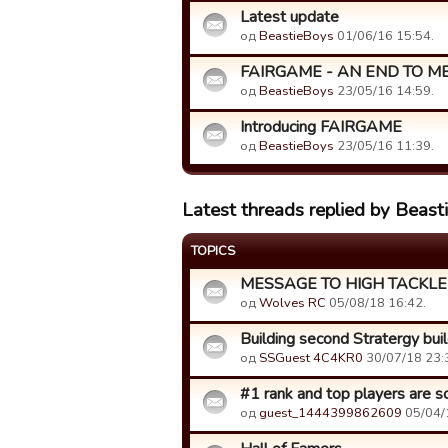
Latest update
од
BeastieBoys
01/06/16 15:54.
FAIRGAME - AN END TO MB 
од
BeastieBoys
23/05/16 14:59.
Introducing FAIRGAME
од
BeastieBoys
23/05/16 11:39.
Latest threads replied by Beas
TOPICS
MESSAGE TO HIGH TACKLE
од
Wolves RC
05/08/18 16:42.
Building second Stratergy buil
од
SSGuest 4C4KR0
30/07/18 23:
#1 rank and top players are s
од
guest_1444399862609
05/04/