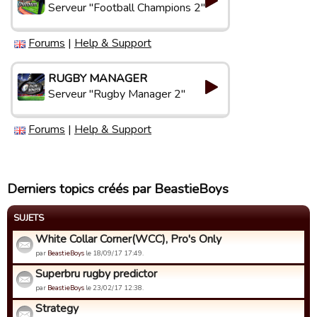
Serveur "Football Champions 2"
Forums
|
Help & Support
RUGBY MANAGER
Serveur "Rugby Manager 2"
Forums
|
Help & Support
Derniers topics créés par BeastieBoys
SUJETS
White Collar Corner(WCC), Pro's Only
par
BeastieBoys
le 18/09/17 17:49.
Superbru rugby predictor
par
BeastieBoys
le 23/02/17 12:38.
Strategy