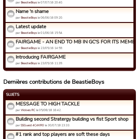
par
BeastieBoys
le 07/07/16 20:40.
Name 'n shame
par
BeastieBoys
le 06/06/16 09:20.
Latest update
par
BeastieBoys
le 01/06/16 15:54.
FAIRGAME - AN END TO MB IN GC'S FOR ITS MEMBERS
par
BeastieBoys
le 23/05/16 14:59.
Introducing FAIRGAME
par
BeastieBoys
le 23/05/16 11:39.
Dernières contributions de BeastieBoys
SUJETS
MESSAGE TO HIGH TACKLE
par
Wolves RC
le 05/08/18 16:42.
Building second Stratergy building vs fist Sport shop
par
SSGuest 4C4KR0
le 30/07/18 23:33.
#1 rank and top players are soft these days