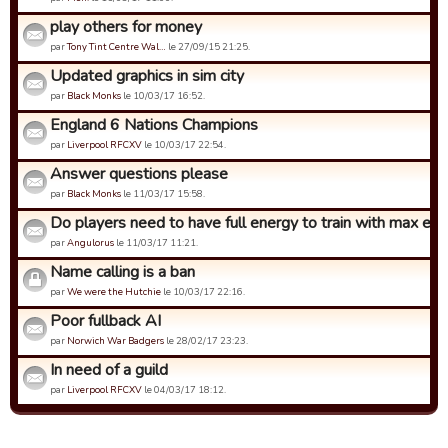
play others for money
par
Tony Tint Centre Wal…
le 27/09/15 21:25.
Updated graphics in sim city
par
Black Monks
le 10/03/17 16:52.
England 6 Nations Champions
par
Liverpool RFCXV
le 10/03/17 22:54.
Answer questions please
par
Black Monks
le 11/03/17 15:58.
Do players need to have full energy to train with max effec
par
Angulorus
le 11/03/17 11:21.
Name calling is a ban
par
We were the Hutchie
le 10/03/17 22:16.
Poor fullback AI
par
Norwich War Badgers
le 28/02/17 23:23.
In need of a guild
par
Liverpool RFCXV
le 04/03/17 18:12.