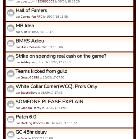
par
guest_1444399862609
le 05/04/18 19:25.
Hall of Famers
par
Caernarfon RFC
le 15/07/18 13:58.
MB Idea
par
A Tie
le 10/07/18 11:17.
BMRS Adieu
par
Black Monks
le 26/10/17 19:06.
Strike on spending real cash on the game?
par
Ashley Longthorn
le 13/10/17 23:43.
Teams kicked from guild
par
Guest G648IJ
le 25/09/17 07:56.
White Collar Corner(WCC), Pro's Only
par
BeastieBoys
le 18/09/17 17:49.
SOMEONE PLEASE EXPLAIN
par
Graham Hardy
le 14/08/17 11:50.
Patch 6.0
par
Rucking Broncos - Ba…
le 14/03/17 11:12.
GC 48hr delay
par
Môn.
le 15/03/17 11:00.