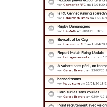
Multiple player accounts and 
von
Caernarfon RFC
am 12/04/20 1
Is RC Gannac running scared?
von
Balderdash Titans
am 14/04/20
Rugby Damanagers
von
CAGNAN
am 30/08/19 20:58.
Boycott of Le Cag
von
Caernarfon RFC
am 13/04/20 1
Report Match Fixing Update
von
La Cagnannaise Expos…
am 12/
A vaincre sans péril , on triom
von
Gerard Bravard
am 23/03/20 1
banned teams
von
let op slang
am 29/01/20 18:5
Haro sur les sans couilles
von
Gerard Bravard
am 03/04/19 1
Point recrutement avec visio