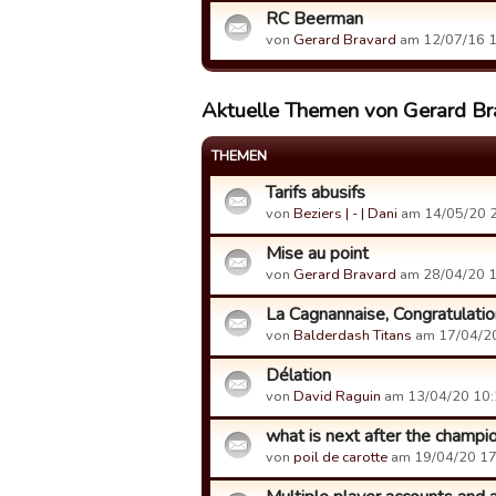
RC Beerman
von
Gerard Bravard
am 12/07/16 1
Aktuelle Themen von Gerard Br
THEMEN
Tarifs abusifs
von
Beziers | - | Dani
am 14/05/20 2
Mise au point
von
Gerard Bravard
am 28/04/20 1
La Cagnannaise, Congratulatio
von
Balderdash Titans
am 17/04/20
Délation
von
David Raguin
am 13/04/20 10:
what is next after the champi
von
poil de carotte
am 19/04/20 17