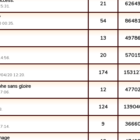
access.
21
6264
5:31.
?
54
8648
 00:35.
13
4978
20
5701
4:56.
174
15312
04/20 12:20.
phe sans gloire
12
4770
7:06.
124
13904
3.
9
3666
7:14.
nnage