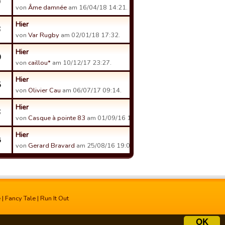
9
von
Âme damnée
am 16/04/18 14:21.
Hier
6
von
Var Rugby
am 02/01/18 17:32.
Hier
0
von
caillou*
am 10/12/17 23:27.
Hier
5
von
Olivier Cau
am 06/07/17 09:14.
Hier
6
von
Casque à pointe 83
am 01/09/16 12:17.
Hier
8
von
Gerard Bravard
am 25/08/16 19:03.
e
|
Fancy Tale
|
Run It Out
OK