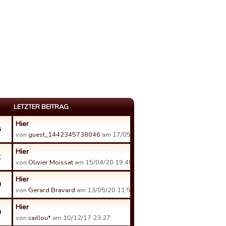
LETZTER BEITRAG
Hier
8
von
guest_1442345738046
am 17/05/20 01:11.
Hier
2
von
Olivier Moissat
am 15/04/20 19:48.
Hier
0
von
Gerard Bravard
am 13/05/20 11:56.
Hier
0
von
caillou*
am 10/12/17 23:27.