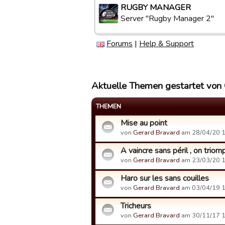
RUGBY MANAGER
Server "Rugby Manager 2"
Forums
|
Help & Support
Aktuelle Themen gestartet von
THEMEN
Mise au point
von
Gerard Bravard
am 28/04/20 1
A vaincre sans péril , on triom
von
Gerard Bravard
am 23/03/20 1
Haro sur les sans couilles
von
Gerard Bravard
am 03/04/19 1
Tricheurs
von
Gerard Bravard
am 30/11/17 1