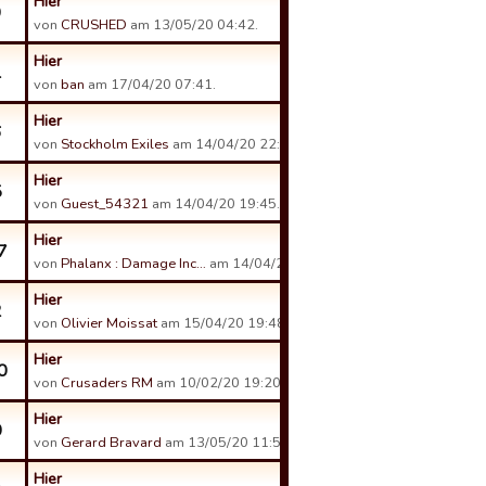
Hier
9
von
CRUSHED
am 13/05/20 04:42.
Hier
1
von
ban
am 17/04/20 07:41.
Hier
6
von
Stockholm Exiles
am 14/04/20 22:21.
Hier
5
von
Guest_54321
am 14/04/20 19:45.
Hier
7
von
Phalanx : Damage Inc…
am 14/04/20 08:17.
Hier
2
von
Olivier Moissat
am 15/04/20 19:48.
Hier
0
von
Crusaders RM
am 10/02/20 19:20.
Hier
0
von
Gerard Bravard
am 13/05/20 11:56.
Hier