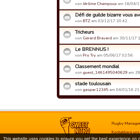
von
Jérôme Champoux
am 16/04/17
Défi de guilde bizarre vous ave
von
BTZ
am 03/12/17 20:42.
Tricheurs
von
Gerard Bravard
am 30/11/17 1
Le BRENNUS !
von
Pro Try
am 05/06/17 02:56.
Classement mondial
von
guest_1461495040629
am 28
stade toulousain
von
gaspar12345
am 04/01/16 21:
Rugby Manage
Kontaktiere uns
This website uses cookies to ensure you get the best experience on 