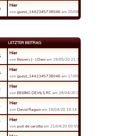
Hier
8
von
guest_1442345738046
am 20/08/16 01:05.
LETZTER BEITRAG
Hier
5
von
Beziers | - | Dani
am 19/05/20 21:31.
Hier
8
von
guest_1442345738046
am 17/05/20 01:11.
Hier
3
von
BEIJING DEVILS RC
am 29/04/20 01:12.
Hier
4
von
David Raguin
am 19/04/20 19:14.
Hier
7
von
poil de carotte
am 21/04/20 00:55.