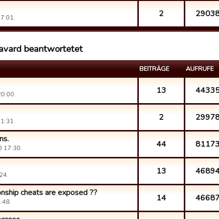
2
2903
7:01.
avard beantwortetet
BEITRÄGE
AUFRUFE
13
4433
0:00.
2
2997
1:31.
ns.
44
8117
 17:30.
13
4689
24.
onship cheats are exposed ??
14
4668
:48.