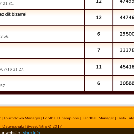
12
4749
 21:31.
z dit bizarre!
12
4474
6
2950
3:56.
7
3337
11
4541
/07/16 21:27.
6
3058
57.
r
|
Touchdown Manager
|
Football Champions
|
Handball Manager
|
Tasty Tal
|
Datenschutz
| Sweet Nitro © 2017
our website.
More info