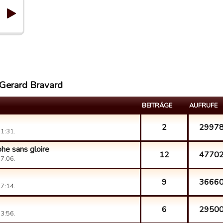
 Gerard Bravard
BEITRÄGE
AUFRUFE
2
2997
1:31.
phe sans gloire
12
4770
7:06.
9
3666
7:14.
6
2950
3:56.