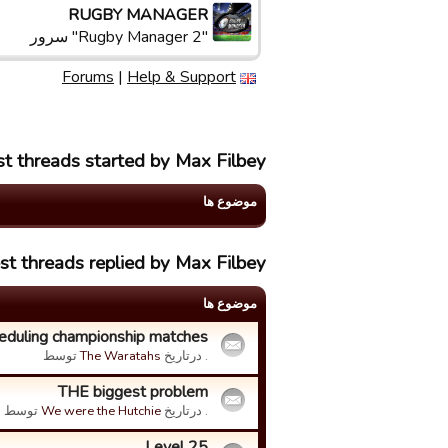
RUGBY MANAGER
"Rugby Manager 2" سرور
Forums
|
Help & Support
st threads started by Max Filbey
موضوع ها
st threads replied by Max Filbey
موضوع ها
eduling championship matches???
. درتاریخ
The Waratahs
توسط
THE biggest problem
. درتاریخ
We were the Hutchie
توسط
Level 25