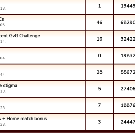
1
1944
18.
Cs
46
6829
05.
cent GvG Challenge
16
3242
14.
0
1983
04.
28
5567
44.
e stigma
5
2740
13.
7
1887
28.
ns + Home match bonus
3
2444
38.