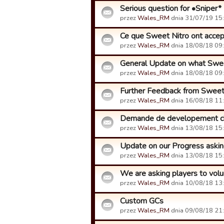
Serious question for •Sniper*
przez
Wales_RM
dnia 31/07/19 15:
Ce que Sweet Nitro ont accepté
przez
Wales_RM
dnia 18/08/18 09:
General Update on what Sweet 
przez
Wales_RM
dnia 18/08/18 09:
Further Feedback from Sweet
przez
Wales_RM
dnia 16/08/18 11:
Demande de developement ch
przez
Wales_RM
dnia 13/08/18 15:
Update on our Progress askin
przez
Wales_RM
dnia 13/08/18 15:
We are asking players to volun
przez
Wales_RM
dnia 10/08/18 13:
Custom GCs
przez
Wales_RM
dnia 09/08/18 21: