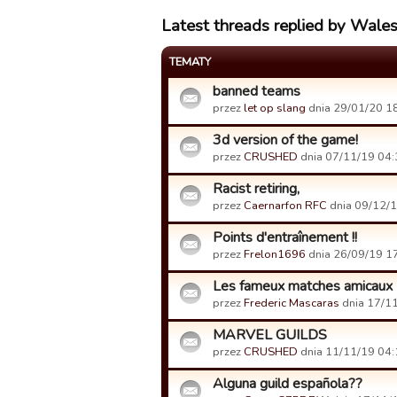
Latest threads replied by Wal
TEMATY
banned teams
przez
let op slang
dnia 29/01/20 18
3d version of the game!
przez
CRUSHED
dnia 07/11/19 04:
Racist retiring,
przez
Caernarfon RFC
dnia 09/12/1
Points d'entraînement !!
przez
Frelon1696
dnia 26/09/19 17
Les fameux matches amicaux
przez
Frederic Mascaras
dnia 17/11
MARVEL GUILDS
przez
CRUSHED
dnia 11/11/19 04:
Alguna guild española??