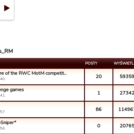
es_RM
POSTY
WYŚWIETL
xture of the RWC MotM competit...
20
5935
40.
llenge games
1
2734
41.
86
11496
57.
•Sniper*
0
2076
56.