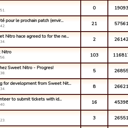
0
1909
51.
 pour le prochain patch (envir...
21
5756
42.
Nitro hace agreed to for the ne...
2
2614
34.
 Nitro
103
11681
56.
ez Sweet Nitro - Progres!
5
2685
38.
g for development from Sweet Nit...
8
2662
34.
teer to submit tickets with id...
16
4539
40.
3
2655
23.