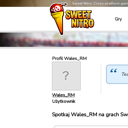
Sweet Nitro: Cross-platform ga
Gry
Profil Wales_RM
Te
Wales_RM
Użytkownik
Spotkaj Wales_RM na grach Swe