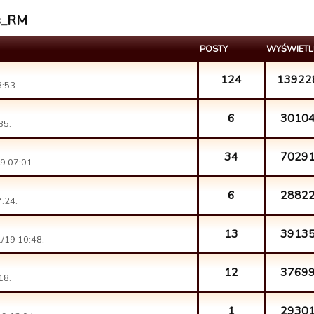
es_RM
POSTY
WYŚWIETL
124
13922
:53.
6
3010
35.
34
7029
9 07:01.
6
2882
:24.
13
3913
/19 10:48.
12
3769
18.
1
2930