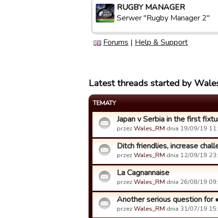
RUGBY MANAGER
Serwer "Rugby Manager 2"
Forums
|
Help & Support
Latest threads started by Wal
TEMATY
Japan v Serbia in the first fi
przez
Wales_RM
dnia 19/09/19 11:
Ditch friendlies, increase cha
przez
Wales_RM
dnia 12/09/19 23:
La Cagnannaise
przez
Wales_RM
dnia 26/08/19 09:
Another serious question for 
przez
Wales_RM
dnia 31/07/19 15: