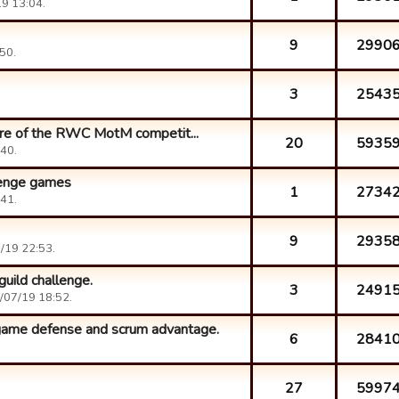
9 13:04.
9
2990
50.
3
2543
xture of the RWC MotM competit...
20
5935
40.
llenge games
1
2734
41.
9
2935
/19 22:53.
guild challenge.
3
2491
/07/19 18:52.
game defense and scrum advantage.
6
2841
27
5997