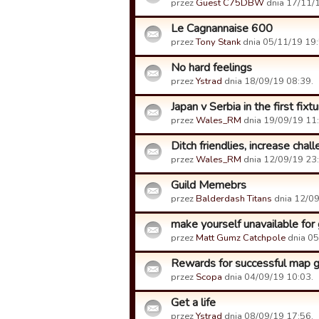
przez
Guest C75DBW
dnia 17/11/1
Le Cagnannaise 600
przez
Tony Stank
dnia 05/11/19 19:
No hard feelings
przez
Ystrad
dnia 18/09/19 08:39.
Japan v Serbia in the first fi
przez
Wales_RM
dnia 19/09/19 11:
Ditch friendlies, increase cha
przez
Wales_RM
dnia 12/09/19 23:
Guild Memebrs
przez
Balderdash Titans
dnia 12/09
make yourself unavailable for 
przez
Matt Gumz Catchpole
dnia 05
Rewards for successful map 
przez
Scopa
dnia 04/09/19 10:03.
Get a life
przez
Ystrad
dnia 08/09/19 17:56.